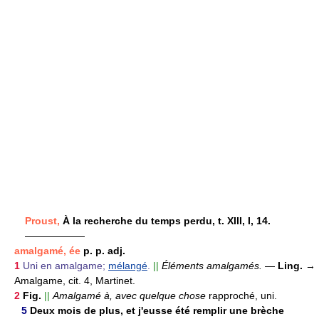
Proust,
À la recherche du temps perdu, t. XIII, I, 14.
——————
amalgamé, ée
p. p. adj.
1
Uni en amalgame;
mélangé
.
||
Éléments amalgamés.
—
Ling.
→
Amalgame, cit. 4, Martinet.
2
Fig.
||
Amalgamé à, avec quelque chose
rapproché, uni.
5
Deux mois de plus, et j'eusse été remplir une brèche