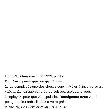
F. FOCH,
Mémoires,
t. 2, 1929, p. 117.
C.—
Amalgamer qqc.
ou
qqn à/avec
1.
[Le compl. désigne des choses concr.] Mêler à, incorporer à :
•
10. ... tâchez que votre purée soit épaisse quand vous
l'employez, pour que vous puissiez l'
amalgamer avec
votre
potage, et le rendre liquide à votre gré...
A. VIARD,
Le Cuisinier royal,
1831, p. 18.