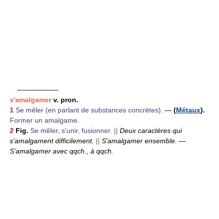
——————
s'amalgamer
v. pron.
1
Se mêler (en parlant de substances concrètes).
—
(
Métaux
).
Former un amalgame.
2
Fig.
Se mêler, s'unir, fusionner.
||
Deux caractères qui
s'amalgament difficilement.
||
S'amalgamer ensemble.
—
S'amalgamer avec qqch., à qqch.