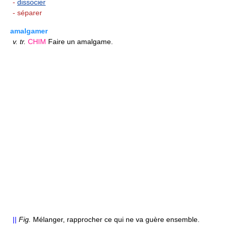
-
dissocier
- séparer
amalgamer
v.
tr.
CHIM
Faire un amalgame.
||
Fig.
Mélanger, rapprocher ce qui ne va guère ensemble.