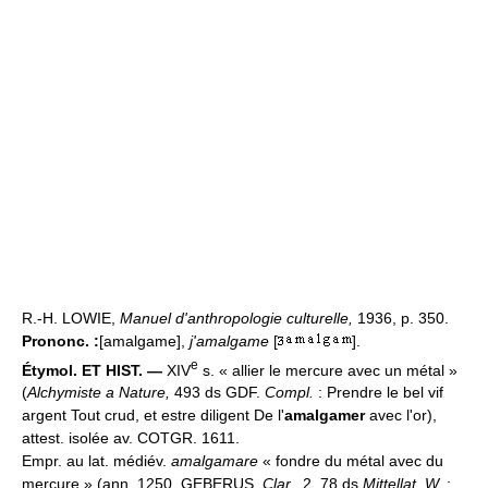
R.-H. LOWIE,
Manuel d'anthropologie culturelle,
1936, p. 350.
Prononc. :
[amalgame],
j'amalgame
[
].
e
Étymol. ET HIST. —
XIV
s. « allier le mercure avec un métal »
(
Alchymiste a Nature,
493 ds GDF.
Compl.
: Prendre le bel vif
argent Tout crud, et estre diligent De l'
amalgamer
avec l'or),
attest. isolée av. COTGR. 1611.
Empr. au lat. médiév.
amalgamare
« fondre du métal avec du
mercure » (ann. 1250, GEBERUS,
Clar.,
2, 78 ds
Mittellat. W.
: