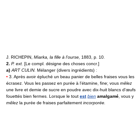
J. RICHEPIN,
Miarka, la fille à l'ourse,
1883, p. 10.
2.
P. ext.
[Le compl. désigne des choses concr.]
a)
ART CULIN.
Mélanger (divers ingrédients) :
•
3. Après avoir épluché un beau panier de belles fraises vous les
écrasez. Vous les passez en purée à l'étamine, fine; vous
mêlez
une livre et demie de sucre en poudre avec dix-huit blancs d'œufs
fouettés bien fermes. Lorsque le tout
est
bien
amalgamé
, vous y
mêlez
la purée de fraises parfaitement
incorporée.