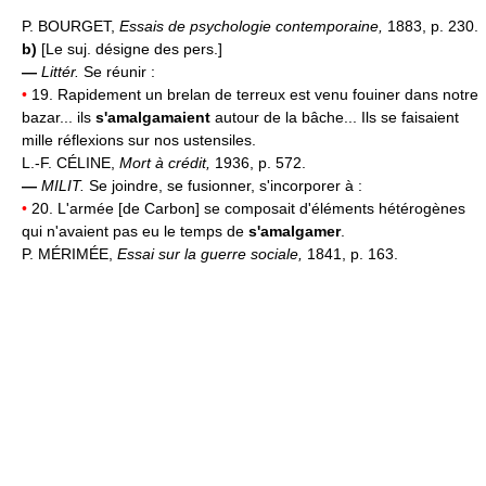
P. BOURGET,
Essais de psychologie contemporaine,
1883, p. 230.
b)
[Le suj. désigne des pers.]
—
Littér.
Se réunir :
•
19. Rapidement un brelan de terreux est venu fouiner dans notre
bazar... ils
s'amalgamaient
autour de la bâche... Ils se faisaient
mille réflexions sur nos ustensiles.
L.-F. CÉLINE,
Mort à crédit,
1936, p. 572.
—
MILIT.
Se joindre, se fusionner, s'incorporer à :
•
20. L'armée [de Carbon] se composait d'éléments hétérogènes
qui n'avaient pas eu le temps de
s'amalgamer
.
P. MÉRIMÉE,
Essai sur la guerre sociale,
1841, p. 163.