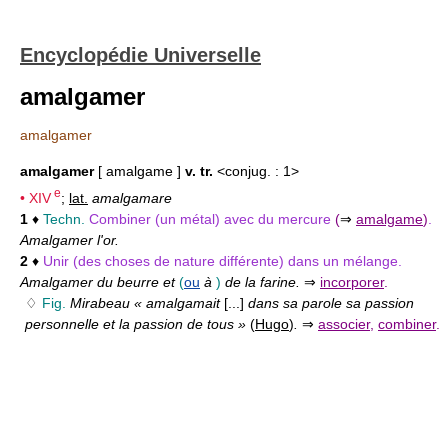
Encyclopédie Universelle
amalgamer
amalgamer
amalgamer
[ amalgame ]
v. tr.
<conjug. : 1>
e
•
XIV
;
lat.
amalgamare
1
♦
Techn.
Combiner (un métal) avec du mercure
(
⇒
amalgame
)
.
Amalgamer l'or.
2
♦
Unir (des choses de nature différente) dans un mélange.
Amalgamer du beurre et
(
ou
à
)
de la farine.
⇒
incorporer
.
♢
Fig.
Mirabeau « amalgamait
[...]
dans sa parole sa passion
personnelle et la passion de tous »
(
Hugo
)
.
⇒
associer
,
combiner
.