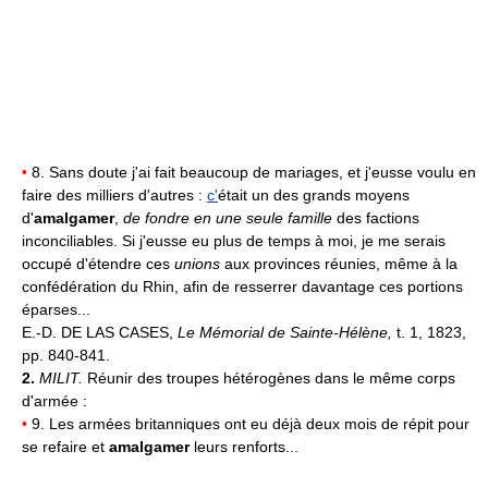
•
8. Sans doute j'ai fait beaucoup de mariages, et j'eusse voulu en
faire des milliers d'autres :
c'
était un des grands moyens
d'
amalgamer
,
de fondre en une seule famille
des factions
inconciliables. Si j'eusse eu plus de temps à moi, je me serais
occupé d'étendre ces
unions
aux provinces réunies, même à la
confédération du Rhin, afin de resserrer davantage ces portions
éparses...
E.-D. DE LAS CASES,
Le Mémorial de Sainte-Hélène,
t. 1, 1823,
pp. 840-841.
2.
MILIT.
Réunir des troupes hétérogènes dans le même corps
d'armée :
•
9. Les armées britanniques ont eu déjà deux mois de répit pour
se refaire et
amalgamer
leurs renforts...