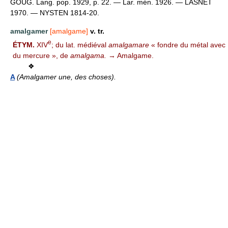
GOUG. Lang. pop. 1929, p. 22. — Lar. mén. 1926. — LASNET
1970. — NYSTEN 1814-20.
amalgamer
[amalgame]
v. tr.
e
ÉTYM.
XIV
; du lat. médiéval
amalgamare
« fondre du métal avec
du mercure », de
amalgama.
→ Amalgame.
❖
A
(Amalgamer une, des choses).