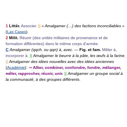
1
Littér.
Associer.
||
« Amalgamer (…) des factions inconciliables »
(
Las Cases
).
2
Milit.
Réunir (des unités militaires de provenance et de
formation différentes) dans le même corps d'armée.
C
Amalgamer (qqch. ou qqn) à, avec.
—
Fig. et fam.
Mêler à,
incorporer à.
||
Amalgamer le beurre à la pâte, les œufs à la farine.
||
Amalgamer des idées nouvelles avec des idées anciennes
(
Académie
).
⇒
Allier, combiner, confondre, fondre, mélanger,
mêler, rapprocher, réunir, unir.
||
Amalgamer un groupe social à
la communauté, à des groupes différents.