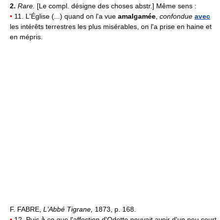
2.
Rare.
[Le compl. désigne des choses abstr.] Même sens :
•
11. L'Église (...) quand on l'a vue
amalgamée
,
confondue
avec
les intérêts terrestres les plus misérables, on l'a prise en haine et
en mépris.
F. FABRE,
L'Abbé Tigrane,
1873, p. 168.
•
12. Puis
à
ce que l'affection d'Odette pouvait avoir d'un peu court