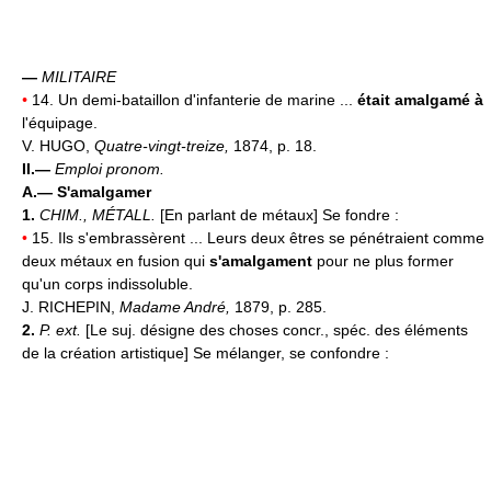
—
MILITAIRE
•
14. Un demi-bataillon d'infanterie de marine ...
était amalgamé à
l'équipage.
V. HUGO,
Quatre-vingt-treize,
1874, p. 18.
II.—
Emploi pronom.
A.—
S'amalgamer
1.
CHIM., MÉTALL.
[En parlant de métaux] Se fondre :
•
15. Ils s'embrassèrent ... Leurs deux êtres se pénétraient comme
deux métaux en fusion qui
s'amalgament
pour ne plus former
qu'un corps indissoluble.
J. RICHEPIN,
Madame André,
1879, p. 285.
2.
P. ext.
[Le suj. désigne des choses concr., spéc. des éléments
de la création artistique] Se mélanger, se confondre :