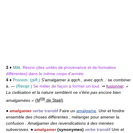
3
♦
Milit.
Réunir (des unités de provenance et de formation
différentes) dans le même corps d'armée.
4
♦
Pronom. (
r
éfl.)
S'amalgamer à qqch., avec qqch. :
se combiner
à. —
(Récipr.)
Se mêler de façon à former un tout.
⇒
fusionner
.
«
La civilisation et la nature semblent ne s'être pas encore bien
me
amalgamées »
(
M
de Staël
)
.
●
amalgamer
verbe transitif
Faire un
amalgame
. Unir et fondre
ensemble des choses différentes ; mélanger pour amener la
confusion :
Amalgamer des revendications à des menées
subversives.
●
amalgamer
(synonymes)
verbe transitif
Unir et