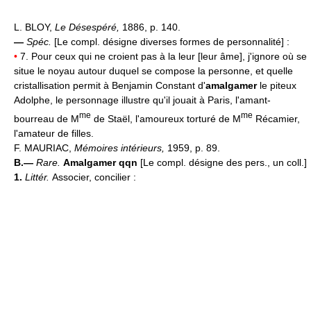
L. BLOY,
Le Désespéré,
1886, p. 140.
—
Spéc.
[Le compl. désigne diverses formes de personnalité] :
•
7. Pour ceux qui ne croient pas à la leur [leur âme], j'ignore où se
situe le noyau autour duquel se compose la personne, et quelle
cristallisation permit à Benjamin Constant d'
amalgamer
le piteux
Adolphe, le personnage illustre qu'il jouait à Paris, l'amant-
me
me
bourreau de M
de Staël, l'amoureux torturé de M
Récamier,
l'amateur de filles.
F. MAURIAC,
Mémoires intérieurs,
1959, p. 89.
B.—
Rare.
Amalgamer qqn
[Le compl. désigne des pers., un coll.]
1.
Littér.
Associer, concilier :