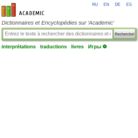
RU
EN
DE
ES
fr-academic.com
Dictionnaires et Encyclopédies sur 'Academic'
Recherche!
interprétations
traductions
livres
Игры ⚽