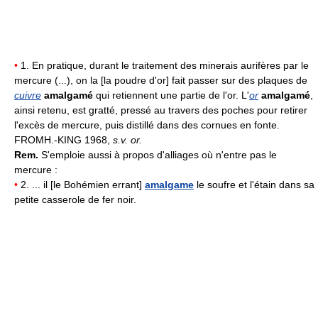
•
1. En pratique, durant le traitement des minerais aurifères par le
mercure (...), on la [la poudre d'or] fait passer sur des plaques de
cuivre
amalgamé
qui retiennent une partie de l'or. L'
or
amalgamé
,
ainsi retenu, est gratté, pressé au travers des poches pour retirer
l'excès de mercure, puis distillé dans des cornues en fonte.
FROMH.-KING 1968,
s.v. or
.
Rem.
S'emploie aussi à propos d'alliages où n'entre pas le
mercure :
•
2. ... il [le Bohémien errant]
amalgame
le soufre et l'étain dans sa
petite casserole de fer noir.