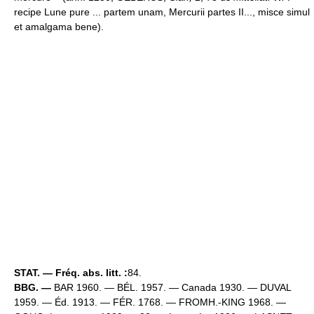
recipe Lune pure ... partem unam, Mercurii partes II..., misce simul
et amalgama bene).
STAT. — Fréq. abs. litt. :
84.
BBG. —
BAR 1960. — BÉL. 1957. — Canada 1930. — DUVAL
1959. — Éd. 1913. — FÉR. 1768. — FROMH.-KING 1968. —